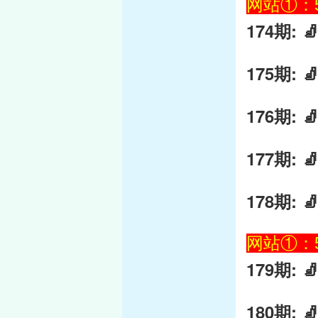
网站①：59
174期: 
175期: 
176期: 
177期: 
178期: 
网站①：59
179期: 
180期: 