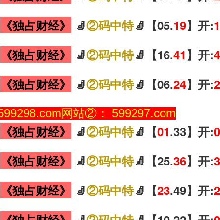

《独占财经》
🧦
②码中特
🧦【05.
19
】开:
1

《独占财经》
🧦
②码中特
🧦【16.
41
】开:
4

《独占财经》
🧦
②码中特
🧦【06.
24
】开:
2
9298.com网站②： 599297.com

《独占财经》
🧦
②码中特
🧦【
01
.33】开:
0

《独占财经》
🧦
②码中特
🧦【25.
36
】开:
3

《独占财经》
🧦
②码中特
🧦【
23
.49】开:
2

《独占财经》
🧦
②码中特
🧦【10.22】开:
0