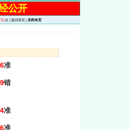
经公开
731
次 |
返回首页
|
关闭本页
6
准
9
错
4
准
6
准