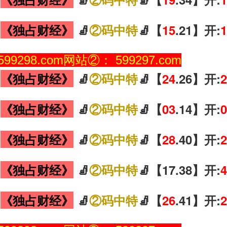

《独占财经》
🧦
②码中特
🧦【
15
.21】开:
1
9298.com网站②： 599297.com

《独占财经》
🧦
②码中特
🧦【
24
.26】开:
2

《独占财经》
🧦
②码中特
🧦【
03
.14】开:
0

《独占财经》
🧦
②码中特
🧦【
28
.40】开:
2

《独占财经》
🧦
②码中特
🧦【17.38】开:
4

《独占财经》
🧦
②码中特
🧦【
26
.41】开:
2