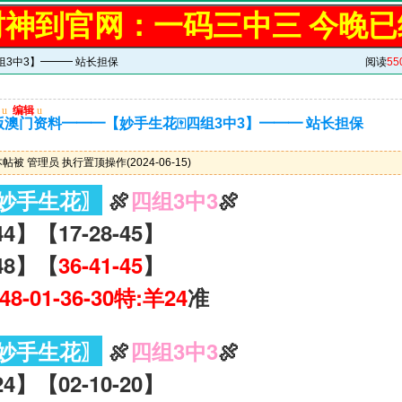
财神到官网：一码三中三 今晚已
组3中3】━━━ 站长担保
阅读
55
u
编辑
u
版澳门资料━━━【妙手生花🀄四组3中3】━━━ 站长担保
帖被 管理员 执行置顶操作(2024-06-15)
妙手生花〗
🍖
四组3中3
🍖
44】【17-28-45】
-48】【
36-41-45
】
-48-01-36-30特:羊24
准
妙手生花〗
🍖
四组3中3
🍖
24】【02-10-20】