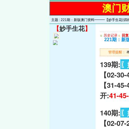
澳门
主题 :
221期：新版澳门资料━━━【妙手生花🀄四
【
妙手生花
】
u
历史记录
u
回复
221期：新
管理提醒：
本
139期:
〖
【02-30-
【31-45
开:
41-45
140期:
〖
【02-07-