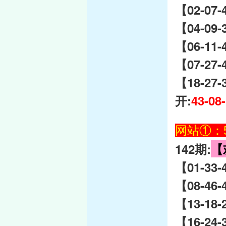
【02-07-
【04-09-
【06-11-
【07-27-
【18-27
开:
43-08
网站①：59
142期:
【
【01-33-
【08-46-
【13-18
【16-24-