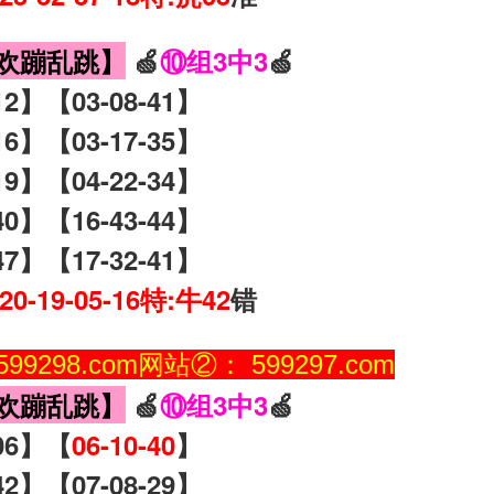
欢蹦乱跳】
🍏
⑩组3中3
🍏
12】【03-08-41】
16】【03-17-35】
19】【04-22-34】
40】【16-43-44】
47】【17-32-41】
-20-19-05-16特:牛42
错
9298.com网站②： 599297.com
欢蹦乱跳】
🍏
⑩组3中3
🍏
-06】【
06-10-40
】
42】【07-08-29】