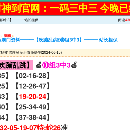
财神到官网：一码三中三 今晚已
组3中3】━━━ 站长担保
阅读
43
u
编辑
u
版澳门资料━━━【欢蹦乱跳🀄⑩组3中3】━━━ 站长担保
帖被 管理员 执行置顶操作(2024-06-15)
欢蹦乱跳】
🍏
⑩组3中3
🍏
35】【02-16-28】
25】【12-26-47】
-43】【
19-20-24
】
40】【25-34-49】
44】【37-38-44】
-32-05-19-07特:蛇26
准