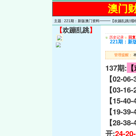
澳门
主题 :
221期：新版澳门资料━━━【欢蹦乱跳🀄⑩
【
欢蹦乱跳
】
u
历史记录
u
回复
221期：新
管理提醒：
本
137期:
【
【02-06-
【03-16-
【15-40
【19-39-
【28-38-
开:
24-20