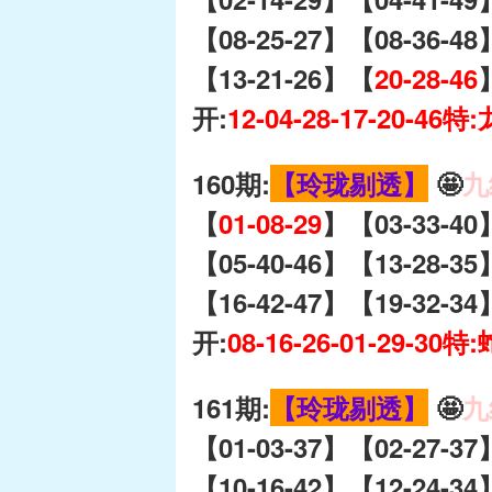
【08-25-27】【08-36-48
【13-21-26】【
20-28-46
开:
12-04-28-17-20-46特:
160期:
【玲珑剔透】
🤩
九
【
01-08-29
】【03-33-40
【05-40-46】【13-28-35
【16-42-47】【19-32-34
开:
08-16-26-01-29-30特:
161期:
【玲珑剔透】
🤩
九
【01-03-37】【02-27-37
【10-16-42】【12-24-34