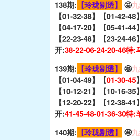
138期:
【玲珑剔透】
🤩
九
【01-32-38】【01-42-48
【04-17-20】【05-41-44
【22-23-48】【23-24-46
开:
38-22-06-24-20-46特:
139期:
【玲珑剔透】
🤩
九
【01-04-49】【
01-30-45
【10-12-21】【10-16-35
【12-20-22】【12-38-41
开:
41-45-48-01-36-30特:
140期:
【玲珑剔透】
🤩
九