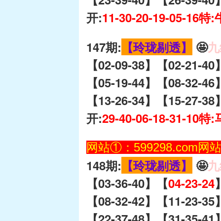
开:
11-30-20-19-05-16特:
147期:
【玲珑剔透】
🤩
九
【02-09-38】【02-21-40
【05-19-44】【08-32-46
【13-26-34】【15-27-38
开:
29-40-06-18-31-10特:
网站①：599298.com网站②
148期:
【玲珑剔透】
🤩
九
【03-36-40】【
04-23-24
【08-32-42】【11-23-35
【22-37-48】【31-35-41