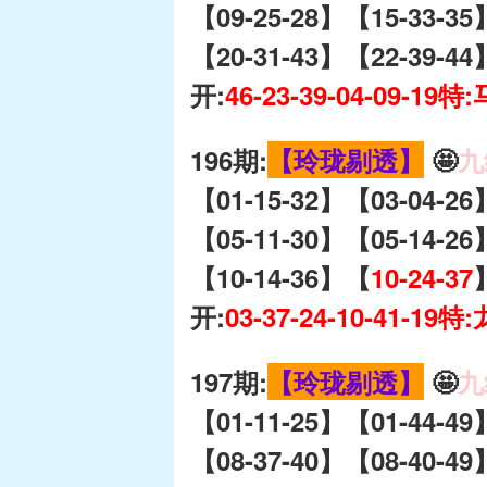
【09-25-28】【15-33-35
【20-31-43】【22-39-44
开:
46-23-39-04-09-19特:
196期:
【玲珑剔透】
🤩
九
【01-15-32】【03-04-26
【05-11-30】【05-14-26
【10-14-36】【
10-24-37
开:
03-37-24-10-41-19特:
197期:
【玲珑剔透】
🤩
九
【01-11-25】【01-44-49
【08-37-40】【08-40-49