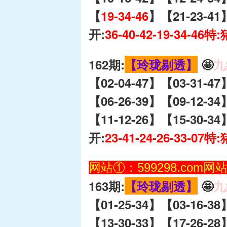
【
19-34-46
】【21-23-41
开:
36-40-42-19-34-46特:
162期:
【玲珑剔透】
🤩
九
【02-04-47】【03-31-47
【06-26-39】【09-12-34
【11-12-26】【15-30-3
开:
23-41-24-26-33-07特:
网站①：599298.com网站②
163期:
【玲珑剔透】
🤩
九
【01-25-34】【03-16-38
【13-30-33】【17-26-28