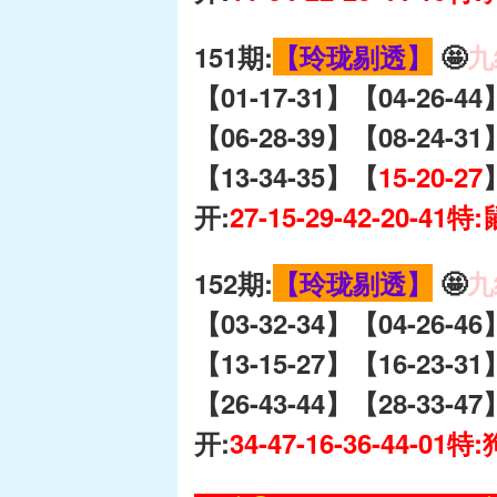
151期:
【玲珑剔透】
🤩
九
【01-17-31】【04-26-44
【06-28-39】【08-24-31
【13-34-35】【
15-20-27
开:
27-15-29-42-20-41特:
152期:
【玲珑剔透】
🤩
九
【03-32-34】【04-26-46
【13-15-27】【16-23-31
【26-43-44】【28-33-4
开:
34-47-16-36-44-01特: