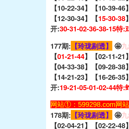
【10-22-34】【10-39-46
【12-30-34】【
15-30-38
开:
30-31-02-36-38-15特:
177期:
【玲珑剔透】
🤩
九
【
01-21-44
】【02-11-21
【04-33-38】【09-28-38
【14-21-23】【16-26-35
开:
19-21-05-01-02-44特:
网站①：599298.com网站②
178期:
【玲珑剔透】
🤩
九
【02-04-21】【02-22-48