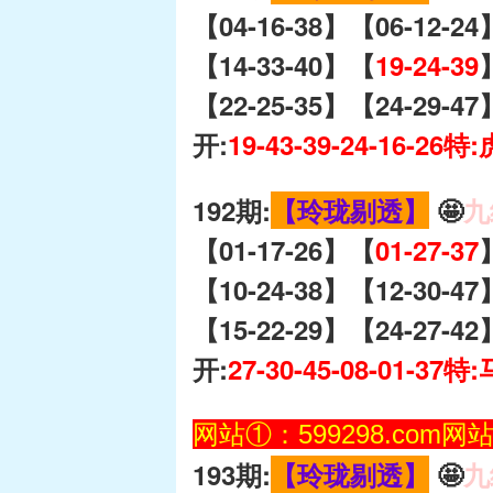
【04-16-38】【06-12-24
【14-33-40】【
19-24-39
【22-25-35】【24-29-47
开:
19-43-39-24-16-26特:
192期:
【玲珑剔透】
🤩
九
【01-17-26】【
01-27-37
【10-24-38】【12-30-47
【15-22-29】【24-27-42
开:
27-30-45-08-01-37特:
网站①：599298.com网站②
193期:
【玲珑剔透】
🤩
九