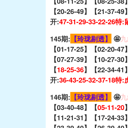
【08-11-25】【08-25-38
【20-26-49】【21-37-4
开:
47-31-29-33-22-26特:
145期:
【玲珑剔透】
🤩
九
【01-17-25】【02-20-47
【07-27-39】【10-27-30
【
18-25-36
】【22-34-41
开:
36-43-25-32-37-18特:
146期:
【玲珑剔透】
🤩
九
【03-40-48】【
05-11-20
【11-21-31】【17-24-33
【23-39-40】【26-39-40