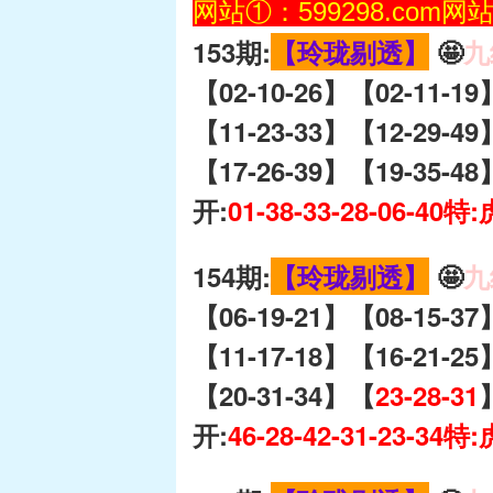
网站①：599298.com网站②
153期:
【玲珑剔透】
🤩
九
【02-10-26】【02-11-1
【11-23-33】【12-29-49
【17-26-39】【19-35-48
开:
01-38-33-28-06-40特:
154期:
【玲珑剔透】
🤩
九
【06-19-21】【08-15-37
【11-17-18】【16-21-25
【20-31-34】【
23-28-31
开:
46-28-42-31-23-34特: