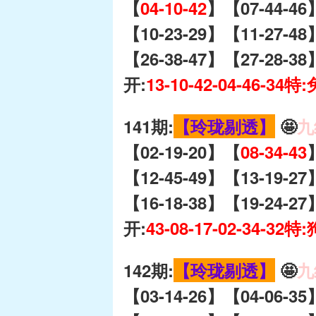
【
04-10-42
】【07-44-46
【10-23-29】【11-27-48
【26-38-47】【27-28-38
开:
13-10-42-04-46-34特:
141期:
【玲珑剔透】
🤩
九
【02-19-20】【
08-34-43
【12-45-49】【13-19-27
【16-18-38】【19-24-27
开:
43-08-17-02-34-32特:
142期:
【玲珑剔透】
🤩
九
【03-14-26】【04-06-35