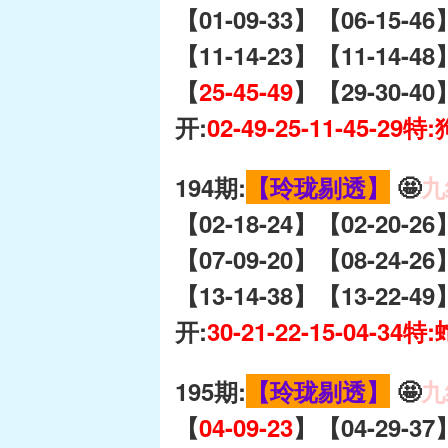
【01-09-33】【06-15-46
【11-14-23】【11-14-48
【
25-45-49
】【29-30-40
开:
02-49-25-11-45-29特:
194期:
【玲珑剔透】
🤩
九
【02-18-24】【02-20-26
【07-09-20】【08-24-26
【13-14-38】【13-22-49
开:
30-21-22-15-04-34特:
195期:
【玲珑剔透】
🤩
九
【
04-09-23
】【04-29-37