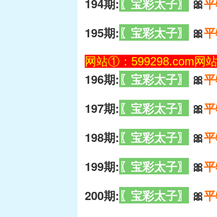
194期:
〖宝彩太子〗
🎀
平
195期:
〖宝彩太子〗
🎀
平
网站①：599298.com网站②
196期:
〖宝彩太子〗
🎀
平
197期:
〖宝彩太子〗
🎀
平
198期:
〖宝彩太子〗
🎀
平
199期:
〖宝彩太子〗
🎀
平
200期:
〖宝彩太子〗
🎀
平