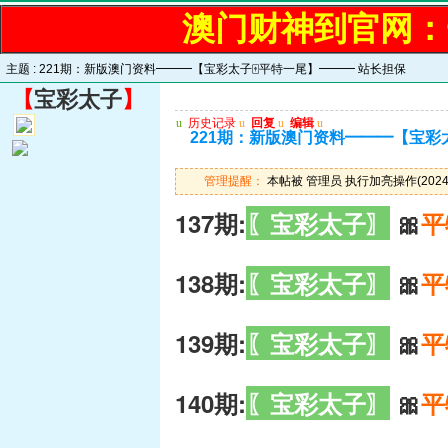
澳门财神到官网：
主题 :
221期：新版澳门资料━━━【宝彩太子🀄平特一尾】━━━ 站长担保
【
宝彩太子
】
u
历史记录
u
回复
u
编辑
u
221期：新版澳门资料━━━【宝彩
管理提醒：
本帖被 管理员 执行加亮操作(2024-0
137期:
〖宝彩太子〗
🎀
平
138期:
〖宝彩太子〗
🎀
平
139期:
〖宝彩太子〗
🎀
平
140期:
〖宝彩太子〗
🎀
平