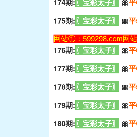
174期:
〖宝彩太子〗
🎀
平
175期:
〖宝彩太子〗
🎀
平
网站①：599298.com网站②
176期:
〖宝彩太子〗
🎀
平
177期:
〖宝彩太子〗
🎀
平
178期:
〖宝彩太子〗
🎀
平
179期:
〖宝彩太子〗
🎀
平
180期:
〖宝彩太子〗
🎀
平