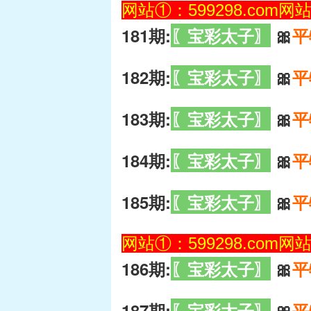
网站①：599298.com网站②
181期:
〖宝彩太子〗
🎀
平
182期:
〖宝彩太子〗
🎀
平
183期:
〖宝彩太子〗
🎀
平
184期:
〖宝彩太子〗
🎀
平
185期:
〖宝彩太子〗
🎀
平
网站①：599298.com网站②
186期:
〖宝彩太子〗
🎀
平
187期:
〖宝彩太子〗
🎀
平