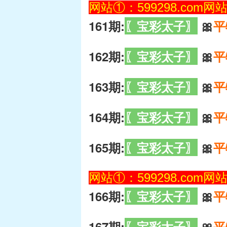
网站①：599298.com网站②
161期:
〖宝彩太子〗
🎀
平
162期:
〖宝彩太子〗
🎀
平
163期:
〖宝彩太子〗
🎀
平
164期:
〖宝彩太子〗
🎀
平
165期:
〖宝彩太子〗
🎀
平
网站①：599298.com网站②
166期:
〖宝彩太子〗
🎀
平
167期:
〖宝彩太子〗
🎀
平