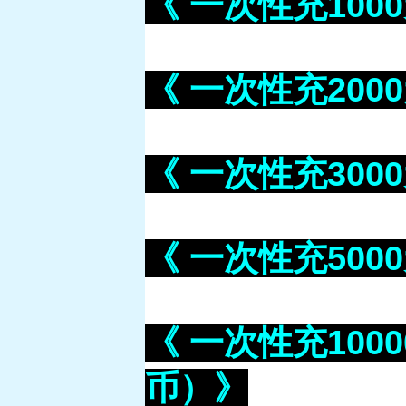
《 一次性充100
《 一次性充200
《 一次性充300
《 一次性充500
《 一次性充1000
币）》