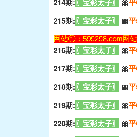
214期:
〖宝彩太子〗
🎀
平
215期:
〖宝彩太子〗
🎀
平
网站①：599298.com网站②
216期:
〖宝彩太子〗
🎀
平
217期:
〖宝彩太子〗
🎀
平
218期:
〖宝彩太子〗
🎀
平
219期:
〖宝彩太子〗
🎀
平
220期:
〖宝彩太子〗
🎀
平