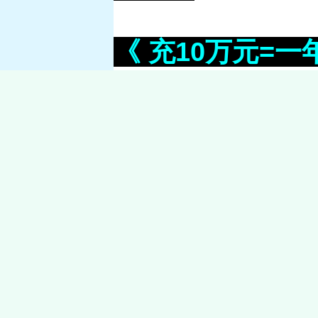
《 充10万元=