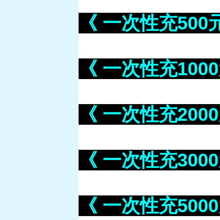
《 一次性充500
《 一次性充100
《 一次性充200
《 一次性充300
《 一次性充500