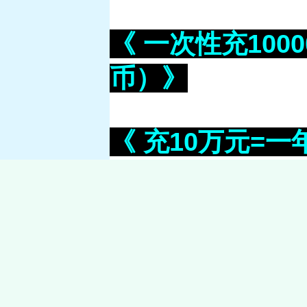
《 一次性充1000
币）》
《 充10万元=