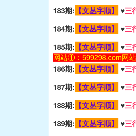
183期:
【文丛字顺】
♥️
三
184期:
【文丛字顺】
♥️
三
185期:
【文丛字顺】
♥️
三
网站①：599298.com网站②
186期:
【文丛字顺】
♥️
三
187期:
【文丛字顺】
♥️
三
188期:
【文丛字顺】
♥️
三
189期:
【文丛字顺】
♥️
三