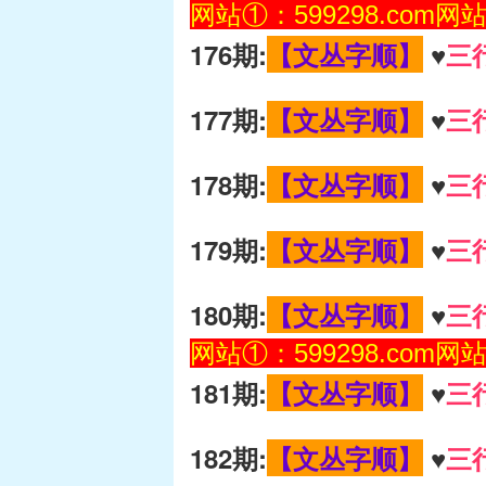
网站①：599298.com网站②
176期:
【文丛字顺】
♥️
三
177期:
【文丛字顺】
♥️
三
178期:
【文丛字顺】
♥️
三
179期:
【文丛字顺】
♥️
三
180期:
【文丛字顺】
♥️
三
网站①：599298.com网站②
181期:
【文丛字顺】
♥️
三
182期:
【文丛字顺】
♥️
三