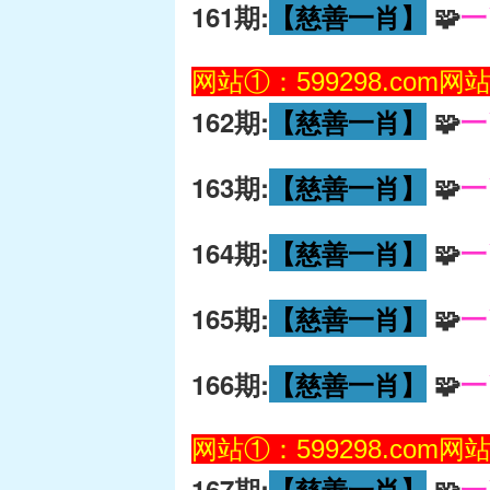
161期:
【慈善一肖】
🧩
一
网站①：599298.com网站②
162期:
【慈善一肖】
🧩
一
163期:
【慈善一肖】
🧩
一
164期:
【慈善一肖】
🧩
一
165期:
【慈善一肖】
🧩
一
166期:
【慈善一肖】
🧩
一
网站①：599298.com网站②
167期:
【慈善一肖】
🧩
一