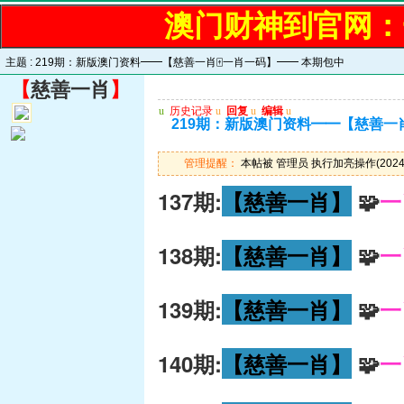
澳门财神到官网：
主题 :
219期：新版澳门资料━━【慈善一肖🀄一肖一码】━━ 本期包中
【
慈善一肖
】
u
历史记录
u
回复
u
编辑
u
219期：新版澳门资料━━【慈善一肖
管理提醒：
本帖被 管理员 执行加亮操作(2024-1
137期:
【慈善一肖】
🧩
一
138期:
【慈善一肖】
🧩
一
139期:
【慈善一肖】
🧩
一
140期:
【慈善一肖】
🧩
一