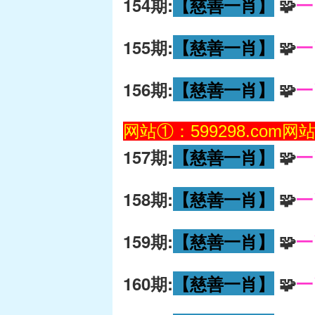
154期:
【慈善一肖】
🧩
一
155期:
【慈善一肖】
🧩
一
156期:
【慈善一肖】
🧩
一
网站①：599298.com网站②
157期:
【慈善一肖】
🧩
一
158期:
【慈善一肖】
🧩
一
159期:
【慈善一肖】
🧩
一
160期:
【慈善一肖】
🧩
一