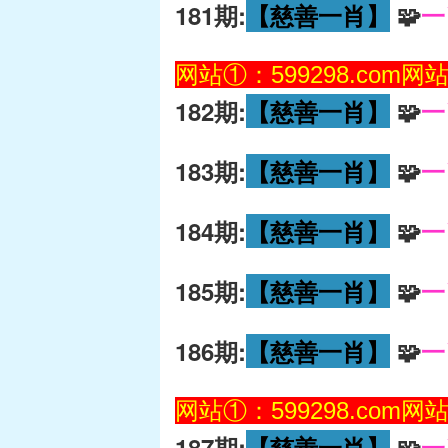
181期:
【慈善一肖】
🧩
一
网站①：599298.com网站②
182期:
【慈善一肖】
🧩
一
183期:
【慈善一肖】
🧩
一
184期:
【慈善一肖】
🧩
一
185期:
【慈善一肖】
🧩
一
186期:
【慈善一肖】
🧩
一
网站①：599298.com网站②
187期:
【慈善一肖】
🧩
一