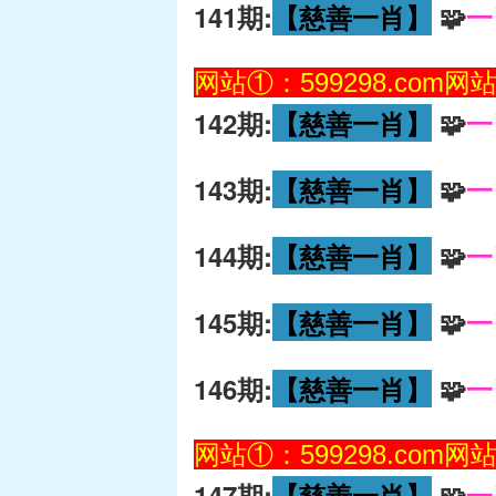
141期:
【慈善一肖】
🧩
一
网站①：599298.com网站②
142期:
【慈善一肖】
🧩
一
143期:
【慈善一肖】
🧩
一
144期:
【慈善一肖】
🧩
一
145期:
【慈善一肖】
🧩
一
146期:
【慈善一肖】
🧩
一
网站①：599298.com网站②
147期:
【慈善一肖】
🧩
一