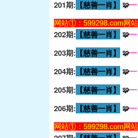
201期:
【慈善一肖】
🧩
一
网站①：599298.com网站②
202期:
【慈善一肖】
🧩
一
203期:
【慈善一肖】
🧩
一
204期:
【慈善一肖】
🧩
一
205期:
【慈善一肖】
🧩
一
206期:
【慈善一肖】
🧩
一
网站①：599298.com网站②
207期:
【慈善一肖】
🧩
一