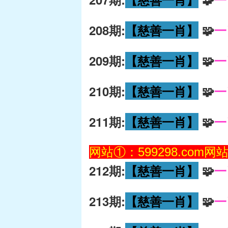
208期:
【慈善一肖】
🧩
一
209期:
【慈善一肖】
🧩
一
210期:
【慈善一肖】
🧩
一
211期:
【慈善一肖】
🧩
一
网站①：599298.com网站②
212期:
【慈善一肖】
🧩
一
213期:
【慈善一肖】
🧩
一