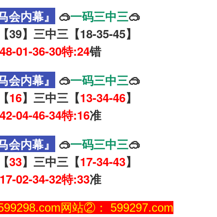
马会内幕』
🥽
一码三中三
🥽
39】三中三【18-35-45】
-48-01-36-30特:24
错
马会内幕』
🥽
一码三中三
🥽
【
16
】三中三【
13-34-46
】
-42-04-46-34特:16
准
马会内幕』
🥽
一码三中三
🥽
【
33
】三中三【
17-34-43
】
-17-02-34-32特:33
准
9298.com网站②： 599297.com