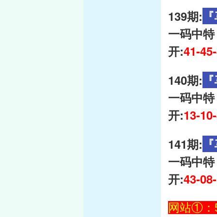
139期:
『
一码中特【
开:
41-45
140期:
『
一码中特
开:
13-10
141期:
『
一码中特
开:
43-08
网站①：59