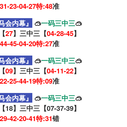
-31-23-04-27特:48
准
马会内幕』
🥽
一码三中三
🥽
【
27
】三中三【
04-28-45
】
-44-45-04-20特:27
准
马会内幕』
🥽
一码三中三
🥽
【
09
】三中三【
04-11-22
】
-22-25-44-19特:09
准
马会内幕』
🥽
一码三中三
🥽
18】三中三【07-37-39】
-29-42-20-41特:31
错