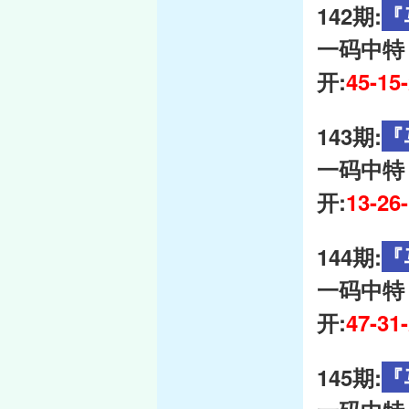
142期:
『
一码中特
开:
45-15
143期:
『
一码中特
开:
13-26
144期:
『
一码中特
开:
47-31
145期:
『